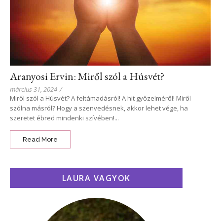
Aranyosi Ervin: Miről szól a Húsvét?
március 31, 2024
/
Miről szól a Húsvét? A feltámadásról! A hit győzelméről! Miről
szólna másról? Hogy a szenvedésnek, akkor lehet vége, ha
szeretet ébred mindenki szívében!...
Read More
LAURA VAGYOK