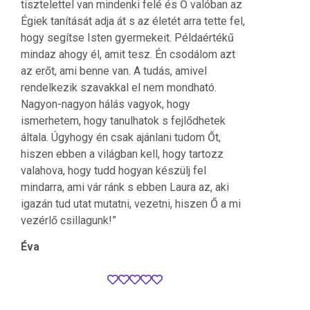
tisztelettel van mindenki felé és Ő valóban az
Égiek tanítását adja át s az életét arra tette fel,
hogy segítse Isten gyermekeit. Példaértékű
mindaz ahogy él, amit tesz. Én csodálom azt
az erőt, ami benne van. A tudás, amivel
rendelkezik szavakkal el nem mondható.
Nagyon-nagyon hálás vagyok, hogy
ismerhetem, hogy tanulhatok s fejlődhetek
általa. Úgyhogy én csak ajánlani tudom Őt,
hiszen ebben a világban kell, hogy tartozz
valahova, hogy tudd hogyan készülj fel
mindarra, ami vár ránk s ebben Laura az, aki
igazán tud utat mutatni, vezetni, hiszen Ő a mi
vezérlő csillagunk!”
Éva