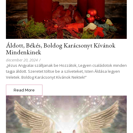
Áldott, Békés, Boldog Karácsonyt Kívánok
Mindenkinek
december 20, 2024
/
„Jézus Angyalai szálljanak be Hozzátok, Legyen családotok minden
tagja áldott. Szeretet töltse be a szíveteket, Isten Áldása legyen
Veletek. Boldog Karácsonyt Kívánok Nektek!”
Read More