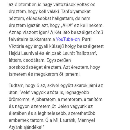
az életemben is nagy változások voltak és
éreztem, hogy kell valaki. Tanfolyamokat
néztem, előadásokat hallgattam, de nem
éreztem igazán azt, hogy „AHA” ez kell nekem.
Aznap viszont igen! A Két látó beszélget című
felvételre bukkantam a
YouTube-on.
Partl
Viktória egy angyali külsejű hölgy beszélgetett
Hajdú Laurával és én csak Laurát ‘hallottam’,
láttam, csodáltam. Egyszerűen
sorsközösséget éreztem. Azt éreztem, hogy
ismerem és megakarom őt ismerni.
Tudtam, hogy ő az, akivel együtt akarok járni az
úton. ‘Vele’ vagyok azóta is, legnagyobb
örömömre. A jóbarátom, a mentorom, a tanítóm
és nagyon szeretem őt. Jelen vagyunk az
életében és a leghitelesebb, szerethetőbb
embernek tartom. Ő a MI Lauránk, Mennyei
Atyánk ajándéka!”