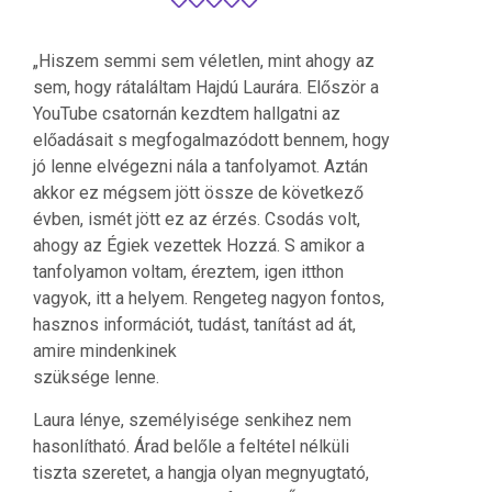
„Hiszem semmi sem véletlen, mint ahogy az
sem, hogy rátaláltam Hajdú Laurára. Először a
YouTube csatornán kezdtem hallgatni az
előadásait s megfogalmazódott bennem, hogy
jó lenne elvégezni nála a tanfolyamot. Aztán
akkor ez mégsem jött össze de következő
évben, ismét jött ez az érzés. Csodás volt,
ahogy az Égiek vezettek Hozzá. S amikor a
tanfolyamon voltam, éreztem, igen itthon
vagyok, itt a helyem. Rengeteg nagyon fontos,
hasznos információt, tudást, tanítást ad át,
amire mindenkinek
szüksége lenne.
Laura lénye, személyisége senkihez nem
hasonlítható. Árad belőle a feltétel nélküli
tiszta szeretet, a hangja olyan megnyugtató,