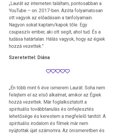
„Laurát az interneten találtam, pontosabban a
YouTube – on. 2017-ben. Azóta folyamatosan
ott vagyok az előadásain a tanfolyamain.
Nagyon sokat kaptam/kapok tőle. Egy
csupaszív ember, aki ott segít, ahol tud. És a
tudása határtalan. Hálás vagyok, hogy az égiek
hozzá vezettek.”
Szeretettel: Diána
„Én több mint 6 éve ismerem Laurát. Soha nem
felejtem el az első alkalmat, amikor az Égiek
hozzá vezettek. Már foglalkoztatott a
spirituális továbbtanulás és önfejlesztés
lehetősége és kerestem a megfelelő tanítót. A
spirituális irodalom és filmek már nem
nyújtottak újat számomra. Az önismeretben és