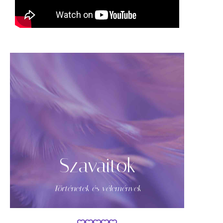
Szavaitok
Történetek és vélemények