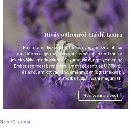
Hívás otthonról-Hajdú Laura
Hajdú Laura tisztánlátó, tanító, gyógyító ezévi utolsó
meditációs estjén számos új információt osztott meg a
jelenlevőkkel mindazokról a folyamatokról, amelyekben az
Emberiség most benne van. Ismét szó esett az Új Földről,
és arról, ami ott vár ránk, amennyiben "ugrásra kész"
állapotba tudjuk hozni magunkat.
Megnézem a videót
Szerző:
admin