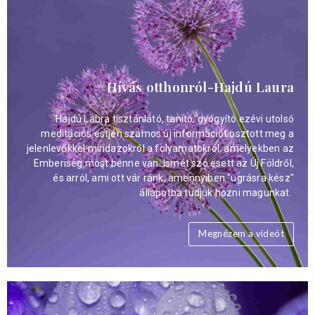
Hívás otthonról-Hajdú Laura
Hajdú Laura tisztánlátó, tanító, gyógyító ezévi utolsó
meditációs estjén számos új információt osztott meg a
jelenlevőkkel mindazokról a folyamatokról, amelyekben az
Emberiség most benne van. Ismét szó esett az Új Földről,
és arról, ami ott vár ránk, amennyiben "ugrásra kész"
állapotba tudjuk hozni magunkat.
Megnézem a videót