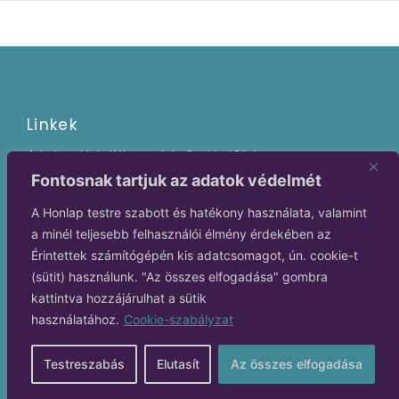
Linkek
Adatkezelési tájékoztató és Cookie / Süti
Szabályzat
Fontosnak tartjuk az adatok védelmét
Legújabb események
A Honlap testre szabott és hatékony használata, valamint
Blog cikkek
a minél teljesebb felhasználói élmény érdekében az
Kövess itt is
Érintettek számítógépén kis adatcsomagot, ún. cookie-t
(sütit) használunk. "Az összes elfogadása" gombra
kattintva hozzájárulhat a sütik
használatához.
Cookie-szabályzat
© 2024 Hajdú Laura
Testreszabás
Elutasít
Az összes elfogadása