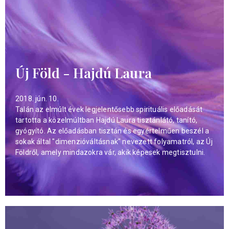
Új Föld - Hajdú Laura
2018. jún. 10.
Talán az elmúlt évek legjelentősebb spirituális előadását
tartotta a közelmúltban Hajdú Laura tisztánlátó, tanító,
gyógyító. Az előadásban tisztán és egyértelműen beszél a
sokak által "dimenzióváltásnak" nevezett folyamatról, az Új
Földről, amely mindazokra vár, akik képesek megtisztulni.