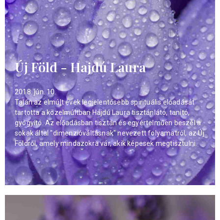
Új Föld - Hajdú Laura
2018. jún. 10.
Talán az elmúlt évek legjelentősebb spirituális előadását
tartotta a közelmúltban Hajdú Laura tisztánlátó, tanító,
gyógyító. Az előadásban tisztán és egyértelműen beszél a
sokak által "dimenzióváltásnak" nevezett folyamatról, az Új
Földről, amely mindazokra vár, akik képesek megtisztulni.