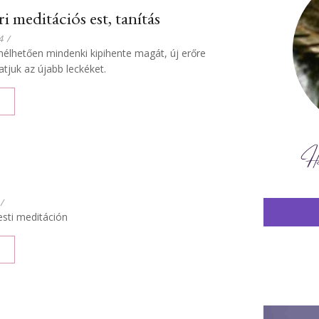
 meditációs est, tanítás
4
/
emélhetően mindenki kipihente magát, új erőre
atjuk az újabb leckéket.
/
esti meditáción