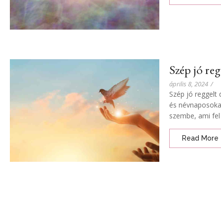
Szép jó re
április 8, 2024
/
Szép jó reggelt
és névnaposokat
szembe, ami fel 
Read More