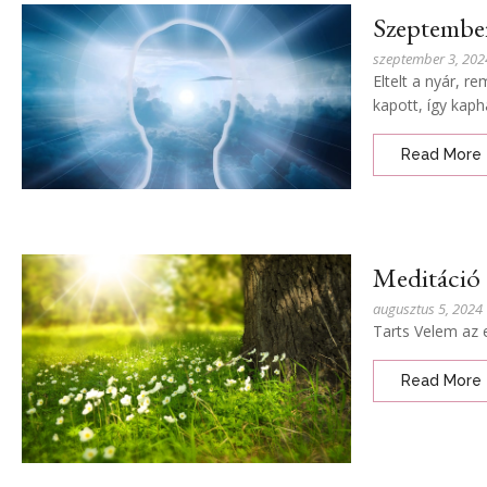
Szeptemberi
szeptember 3, 202
Eltelt a nyár, r
kapott, így kaph
Read More
Meditáció
augusztus 5, 2024
Tarts Velem az 
Read More