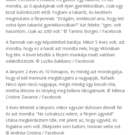
mondta, az ő apukájának volt ilyen gyerekkorában, csak egy
kicsit különbözött ettől. Fogtam a takarót, és bevittem
megmutatni a férjemnek: “Drágám, emlékszel arra, hogy lett
volna ilyen takaród gyerekkorodban?” Azt felelte: “Igen, volt
hasonlóm, csak az zöld volt.” © Tamiris Borges / Facebook
A fiamnak van egy képzeletbeli barátja. Mikor 5 éves volt, azt
mondta, hogy ez a barát azt mondta neki, hogy Vitóriában
fog élni. 4 évvel később a férjem munkája miatt valóban
odaköltöztünk. © Lucília Balduino / Facebook
A lányom 2 éves és 10 hónapos, és mindig azt mondogatja,
hogy el kell mennünk meglátogatni a nagyapját, Rafaelt.
Nincs ilyen nevű nagyapja, mégis mindig úgy beszél róla,
mintha létezne és tényleg meg kellene látogatnunk. © Milena
Cristine Zavarise / Facebook
3 éves lehetett a lányom, mikor egyszer dühösen ébredt fel
és azt mondta: “Ne szórakozz velem, a férjem ügyvéd!”
Utána megkérdeztem tőle, mit jelent az, hogy ügyvéd, és
fogalma sem volt. Elképzelni sem tudom, honnan vette ezt.
© Andreia Cristina / Facebook