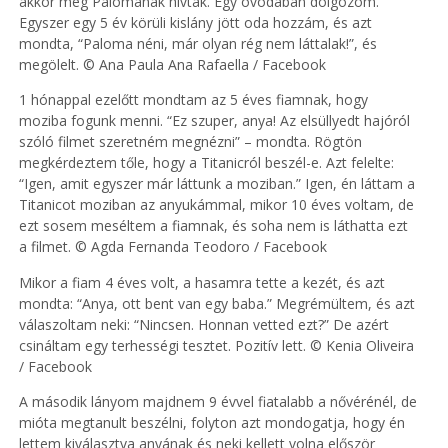
akkor még Palomának hívtak. Egy óvodában dolgozom.
Egyszer egy 5 év körüli kislány jött oda hozzám, és azt
mondta, “Paloma néni, már olyan rég nem láttalak!”, és
megölelt. © Ana Paula Ana Rafaella / Facebook
1 hónappal ezelőtt mondtam az 5 éves fiamnak, hogy
moziba fogunk menni. “Ez szuper, anya! Az elsüllyedt hajóról
szóló filmet szeretném megnézni” – mondta. Rögtön
megkérdeztem tőle, hogy a Titanicról beszél-e. Azt felelte:
“Igen, amit egyszer már láttunk a moziban.” Igen, én láttam a
Titanicot moziban az anyukámmal, mikor 10 éves voltam, de
ezt sosem meséltem a fiamnak, és soha nem is láthatta ezt
a filmet. © Agda Fernanda Teodoro / Facebook
Mikor a fiam 4 éves volt, a hasamra tette a kezét, és azt
mondta: “Anya, ott bent van egy baba.” Megrémültem, és azt
válaszoltam neki: “Nincsen. Honnan vetted ezt?” De azért
csináltam egy terhességi tesztet. Pozitív lett. © Kenia Oliveira
/ Facebook
A második lányom majdnem 9 évvel fiatalabb a nővérénél, de
mióta megtanult beszélni, folyton azt mondogatja, hogy én
lettem kiválasztva anyának és neki kellett volna először