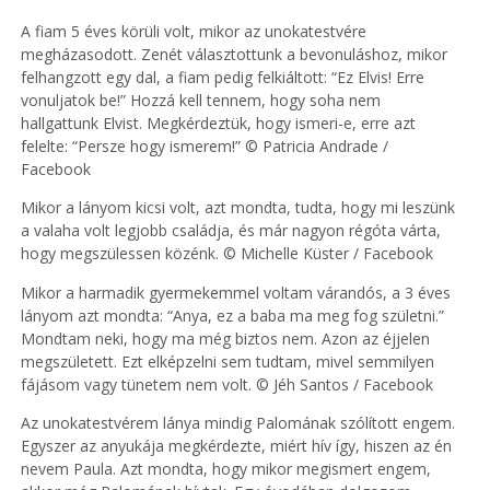
A fiam 5 éves körüli volt, mikor az unokatestvére
megházasodott. Zenét választottunk a bevonuláshoz, mikor
felhangzott egy dal, a fiam pedig felkiáltott: “Ez Elvis! Erre
vonuljatok be!” Hozzá kell tennem, hogy soha nem
hallgattunk Elvist. Megkérdeztük, hogy ismeri-e, erre azt
felelte: “Persze hogy ismerem!” © Patricia Andrade /
Facebook
Mikor a lányom kicsi volt, azt mondta, tudta, hogy mi leszünk
a valaha volt legjobb családja, és már nagyon régóta várta,
hogy megszülessen közénk. © Michelle Küster / Facebook
Mikor a harmadik gyermekemmel voltam várandós, a 3 éves
lányom azt mondta: “Anya, ez a baba ma meg fog születni.”
Mondtam neki, hogy ma még biztos nem. Azon az éjjelen
megszületett. Ezt elképzelni sem tudtam, mivel semmilyen
fájásom vagy tünetem nem volt. © Jéh Santos / Facebook
Az unokatestvérem lánya mindig Palomának szólított engem.
Egyszer az anyukája megkérdezte, miért hív így, hiszen az én
nevem Paula. Azt mondta, hogy mikor megismert engem,