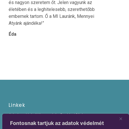
és nagyon szeretem őt. Jelen vagyunk az
életében és a leghitelesebb, szerethetőbb
embernek tartom. Ő a MI Lauránk, Mennyei
Atyánk ajándéka!”
Éda
Linkek
Adatkezelési tájékoztató és Cookie / Süti
Szabályzat
Fontosnak tartjuk az adatok védelmét
Legújabb események