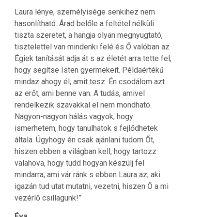
Laura lénye, személyisége senkihez nem
hasonlítható. Árad belőle a feltétel nélküli
tiszta szeretet, a hangja olyan megnyugtató,
tisztelettel van mindenki felé és Ő valóban az
Égiek tanítását adja át s az életét arra tette fel,
hogy segítse Isten gyermekeit. Példaértékű
mindaz ahogy él, amit tesz. Én csodálom azt
az erőt, ami benne van. A tudás, amivel
rendelkezik szavakkal el nem mondható.
Nagyon-nagyon hálás vagyok, hogy
ismerhetem, hogy tanulhatok s fejlődhetek
általa. Úgyhogy én csak ajánlani tudom Őt,
hiszen ebben a világban kell, hogy tartozz
valahova, hogy tudd hogyan készülj fel
mindarra, ami vár ránk s ebben Laura az, aki
igazán tud utat mutatni, vezetni, hiszen Ő a mi
vezérlő csillagunk!”
Éva