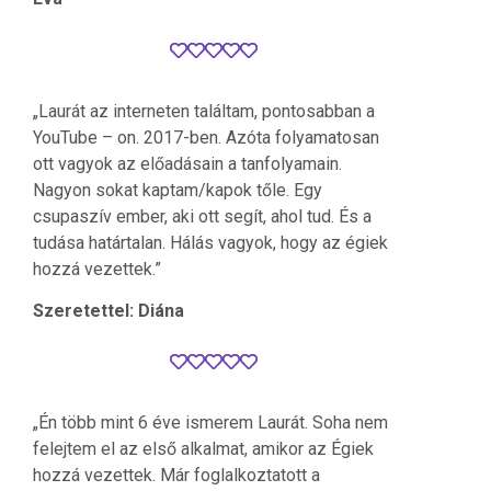
„Laurát az interneten találtam, pontosabban a
YouTube – on. 2017-ben. Azóta folyamatosan
ott vagyok az előadásain a tanfolyamain.
Nagyon sokat kaptam/kapok tőle. Egy
csupaszív ember, aki ott segít, ahol tud. És a
tudása határtalan. Hálás vagyok, hogy az égiek
hozzá vezettek.”
Szeretettel: Diána
„Én több mint 6 éve ismerem Laurát. Soha nem
felejtem el az első alkalmat, amikor az Égiek
hozzá vezettek. Már foglalkoztatott a