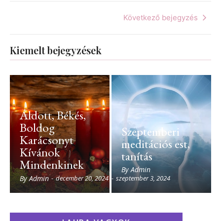
Következő bejegyzés
Kiemelt bejegyzések
Áldott, Békés,
Boldog
Szeptemberi
Karácsonyt
meditációs est,
Kívánok
tanítás
Mindenkinek
By
Admin
By
Admin
-
december 20, 2024
-
szeptember 3, 2024