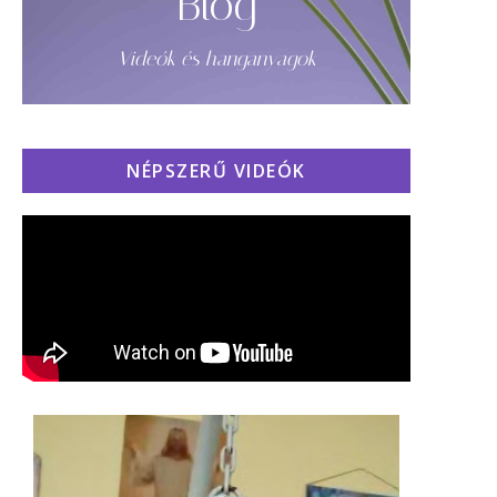
Blog
Videók és hanganyagok
NÉPSZERŰ VIDEÓK