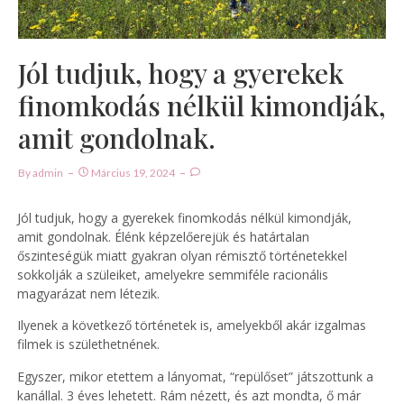
Jól tudjuk, hogy a gyerekek
finomkodás nélkül kimondják,
amit gondolnak.
By
Admin
Március 19, 2024
Jól tudjuk, hogy a gyerekek finomkodás nélkül kimondják,
amit gondolnak. Élénk képzelőerejük és határtalan
őszinteségük miatt gyakran olyan rémisztő történetekkel
sokkolják a szüleiket, amelyekre semmiféle racionális
magyarázat nem létezik.
Ilyenek a következő történetek is, amelyekből akár izgalmas
filmek is születhetnének.
Egyszer, mikor etettem a lányomat, “repülőset” játszottunk a
kanállal. 3 éves lehetett. Rám nézett, és azt mondta, ő már