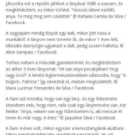
játszotta ezt a repülős játékot a lányával. Elállt a szavam, és
megkérdeztem, ez mikor történt. “Hosszú idővel ezelőtt,
anya. Te még meg sem születtél.” © Rafaela Camila da Silva /
Facebook
A nagyapám mindig fütyült egy dalt, mikor jött haza a
munkából. A lányom nem ismerte őt, de mikor 1 éves lett,
elkezdte dünnyögni ugyanazt a dalt, pedig sosem hallotta. ©
Aline Sampaio / Facebook
Terhes voltam a második gyerekemmel, és megkérdeztem
az akkor 3 éves lányomat: “Mi van anya pocakjában? Hugi
vagy öcsi?” A lehető legtermészetesebben válaszolta, hogy “A
húgom, Patricia.” Így neveztük el, miután megszületett. ©
Mara Lucimar Fernandes da Silva / Facebook
A fiam azt mondta, hogy van egy lány- és egy fiútestvére.
Mondtam neki, hogy nem, neki csak egy lánytestvére van. Azt
felelte: “Anya, nekem van egy fiútestvérem is, aki messze él
innen és már nagy. 6 éves.” © Jaqueline Silva / Facebook
A fiam 4 éves volt, mikor egyszer a keresztanyjánál aludtunk.
Mikor mentünk lefeküdni, meglátott egy takarót, és azt